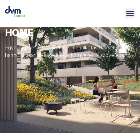
HOME
Egyedi épületek és lakóterek megalkotása, amelyek
harmonikusan illeszkednek a környezetük szövetébe.