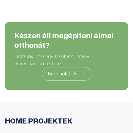
Készen áll megépíteni álmai
otthonát?
Hozzunk létre egy lakóteret, amely
egyedülállóan az Öné.
Kapcsolatfelvétel
HOME PROJEKTEK