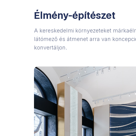
Élmény-építészet
A kereskedelmi környezeteket márkaél
látómező és átmenet arra van koncepcio
konvertáljon.