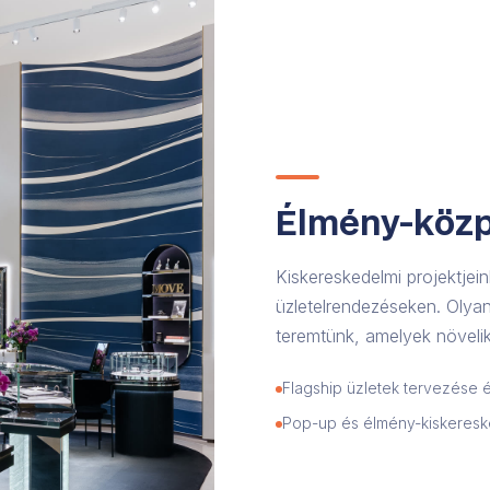
Élmény-közp
Kiskereskedelmi projektje
üzletelrendezéseken. Oly
teremtünk, amelyek növelik
Flagship üzletek tervezése é
Pop-up és élmény-kiskeres