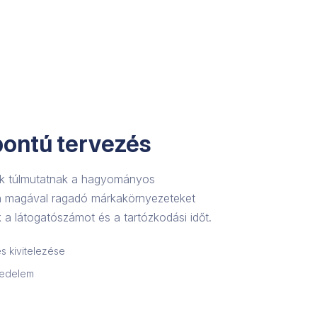
ontú tervezés
ink túlmutatnak a hagyományos
an magával ragadó márkakörnyezeteket
 a látogatószámot és a tartózkodási időt.
s kivitelezése
kedelem