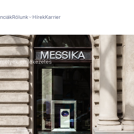
nciák
Rólunk
Hírek
Karrier
, melyek emlékezetes