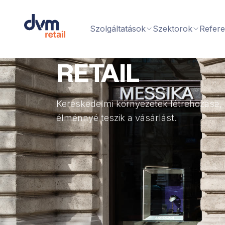
Szolgáltatások
Szektorok
Refere
RETAIL
Kereskedelmi környezetek létrehozása
élménnyé teszik a vásárlást.