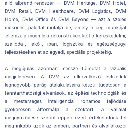
álló albrand-rendszer — DVM Heritage, DVM Hotel,
DVM Retail, DVM Healthcare, DVM Logistics, DVM
Home, DVM Office és DVM Beyond — azt a széles
működési palettát mutatja be, amely a cég munkáját
jellemzi: a műemléki rekonstrukcióktól a kereskedelmi,
szálloda-, lakó-, ipari, logisztikai és egészségügyi
fejlesztéseken át az egyedi, speciális projektekig.
A megújulás azonban messze túlmutat a vizuális
megjelenésen. A DVM az elkövetkező évtizedek
legnagyobb iparági átalakulásaira készül tudatosan: a
fenntarthatósági elvárások, az építési technológiák és
a mesterséges intelligencia rohamos fejlődése
gyökeresen átformálja a szektort. A vállalat
meggyőződése szerint éppen ezért értékelődnek fel
még inkább azok az emberi, partneri és alvállalkozói