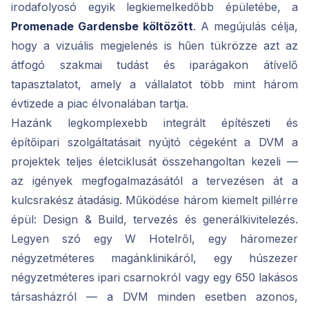
irodafolyosó egyik legkiemelkedőbb épületébe, a
Promenade Gardensbe költözött
. A megújulás célja,
hogy a vizuális megjelenés is hűen tükrözze azt az
átfogó szakmai tudást és iparágakon átívelő
tapasztalatot, amely a vállalatot több mint három
évtizede a piac élvonalában tartja.
Hazánk legkomplexebb integrált építészeti és
építőipari szolgáltatásait nyújtó cégeként a DVM a
projektek teljes életciklusát összehangoltan kezeli —
az igények megfogalmazásától a tervezésen át a
kulcsrakész átadásig. Működése három kiemelt pillérre
épül: Design & Build, tervezés és generálkivitelezés.
Legyen szó egy W Hotelről, egy háromezer
négyzetméteres magánklinikáról, egy húszezer
négyzetméteres ipari csarnokról vagy egy 650 lakásos
társasházról — a DVM minden esetben azonos,