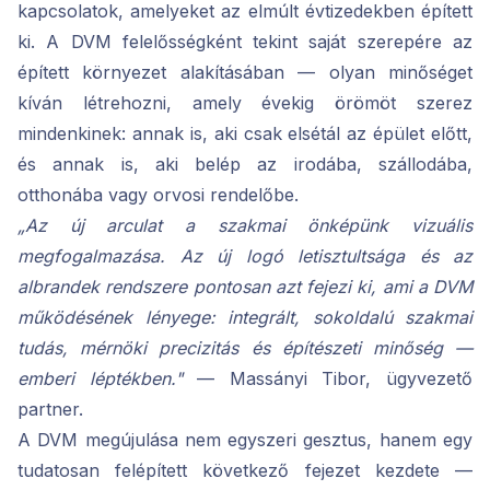
kapcsolatok, amelyeket az elmúlt évtizedekben épített
ki. A DVM felelősségként tekint saját szerepére az
épített környezet alakításában — olyan minőséget
kíván létrehozni, amely évekig örömöt szerez
mindenkinek: annak is, aki csak elsétál az épület előtt,
és annak is, aki belép az irodába, szállodába,
otthonába vagy orvosi rendelőbe.
„Az új arculat a szakmai önképünk vizuális
megfogalmazása. Az új logó letisztultsága és az
albrandek rendszere pontosan azt fejezi ki, ami a DVM
működésének lényege: integrált, sokoldalú szakmai
tudás, mérnöki precizitás és építészeti minőség —
emberi léptékben."
— Massányi Tibor, ügyvezető
partner.
A DVM megújulása nem egyszeri gesztus, hanem egy
tudatosan felépített következő fejezet kezdete —