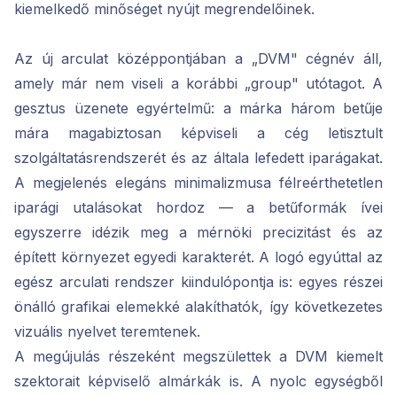
kiemelkedő minőséget nyújt megrendelőinek.
Az új arculat középpontjában a „DVM" cégnév áll,
amely már nem viseli a korábbi „group" utótagot. A
gesztus üzenete egyértelmű: a márka három betűje
mára magabiztosan képviseli a cég letisztult
szolgáltatásrendszerét és az általa lefedett iparágakat.
A megjelenés elegáns minimalizmusa félreérthetetlen
iparági utalásokat hordoz — a betűformák ívei
egyszerre idézik meg a mérnöki precizitást és az
épített környezet egyedi karakterét. A logó egyúttal az
egész arculati rendszer kiindulópontja is: egyes részei
önálló grafikai elemekké alakíthatók, így következetes
vizuális nyelvet teremtenek.
A megújulás részeként megszülettek a DVM kiemelt
szektorait képviselő almárkák is. A nyolc egységből