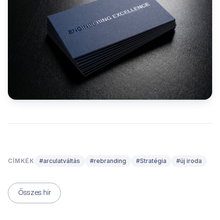
#arculatváltás
#rebranding
#Stratégia
#új iroda
CÍMKÉK
Összes hír