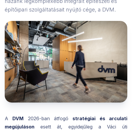
hazánk legkomplexebb integrált építészeti és
építőipari szolgáltatásait nyújtó cége, a DVM.
A
DVM
2026-ban átfogó
stratégiai és arculati
megújuláson
esett át, egyidejűleg a Váci úti