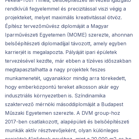
Fekete-Tóth Tímea, belsőépítészeti tervezési igazgató
rendkívüli fegyelemmel és precizitással viszi végig a
projekteket, melyet maximális kreativitással ötvöz.
Építész tervezőművész diplomáját a Magyar
Iparművészeti Egyetemen (MOME) szerezte, ahonnan
belsőépítészeti diplomadíjjal távozott, amely egyben
karrierjét is megalapozta. Pályáját ipari épületek
tervezésével kezdte, már ebben a tízéves időszakban
megtapasztalhatta a nagy projektek feszes
munkamenetét, ugyanakkor mindig arra törekedett,
hogy emberközpontú tereket alkosson akár egy
indusztriális környezetben is. Színdinamika
szaktervező mérnöki másoddiplomáját a Budapest
Műszaki Egyetemen szerezte. A DVM group-hoz
2017-ben csatlakozott, alapépületi és belsőépítészeti
munkák aktív résztvevőjeként, olyan különleges