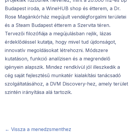
projektek fűződnek nevéhez, mint a 20.000 m2-es bp
Budapest iroda, a WineHUB shop és étterem, a Dr.
Rose Magánkórház megújult vendégforgalmi területei
és a Steam Budapest étterem a Szervita téren.
Tervezői filozófiája a megújulásban rejlik, lázas
érdeklődéssel kutatja, hogy mivel tud újdonságot,
innovatív megoldásokat létrehozni. Módszere
kutatáson, funkció analízisen és a megrendelő
igényein alapszik. Mindez rendkívül jól illeszkedik a
cég saját fejlesztésű munkatér kialakítási tanácsadó
szolgáltatásához, a DVM Discovery-hez, amely terület
szintén irányítása alá tartozik.
← Vissza a menedzsmenthez