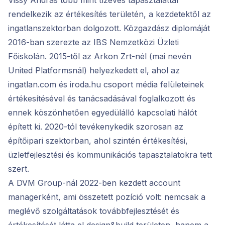
Vissy András több mint tízéves tapasztalattal
rendelkezik az értékesítés területén, a kezdetektől az
ingatlanszektorban dolgozott. Közgazdász diplomáját
2016-ban szerezte az IBS Nemzetközi Üzleti
Főiskolán. 2015-től az Arkon Zrt-nél (mai nevén
United Platformsnál) helyezkedett el, ahol az
ingatlan.com és iroda.hu csoport média felületeinek
értékesítésével és tanácsadásával foglalkozott és
ennek köszönhetően egyedülálló kapcsolati hálót
épített ki. 2020-tól tevékenykedik szorosan az
építőipari szektorban, ahol szintén értékesítési,
üzletfejlesztési és kommunikációs tapasztalatokra tett
szert.
A DVM Group-nál 2022-ben kezdett account
managerként, ami összetett pozíció volt: nemcsak a
meglévő szolgáltatások továbbfejlesztését és