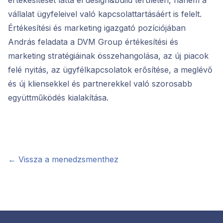
értékesítését látta el design&build területen, hanem a
vállalat ügyfeleivel való kapcsolattartásáért is felelt.
Értékesítési és marketing igazgató pozíciójában
András feladata a DVM Group értékesítési és
marketing stratégiáinak összehangolása, az új piacok
felé nyitás, az ügyfélkapcsolatok erősítése, a meglévő
és új kliensekkel és partnerekkel való szorosabb
együttműködés kialakítása.
← Vissza a menedzsmenthez