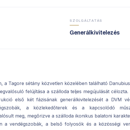
SZOLGÁLTATÁS
Generálkivitelezés
n, a Tagore sétány közvetlen közelében található Danubiu
valósuló felújítása a szálloda teljes megújulását célozt
rukció első két fázisának generálkivitelezését a DVM v
gszobák, a közlekedőterek és a kapcsolódó műsz
alósult meg, megőrizve a szálloda ikonikus balatoni karakte
 a vendégszobák, a belső folyosók és a közösségi ven