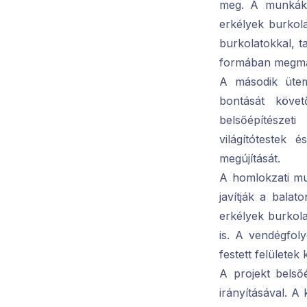
meg. A munkák 
erkélyek burkola
burkolatokkal, ta
formában megma
A második ütem
bontását követ
belsőépítészet
világítótestek 
megújítását.
A homlokzati mu
javítják a balat
erkélyek burkola
is. A vendégfol
festett felületek
A projekt belsőé
irányításával. 