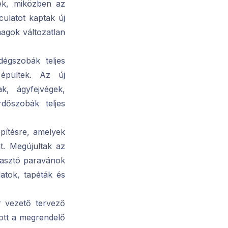
ek, miközben az
culatot kaptak új
tmagok változatlan
égszobák teljes
épültek. Az új
k, ágyfejvégek,
rdőszobák teljes
pítésre, amelyek
nt. Megújultak az
álasztó paravánok
atok, tapéták és
or vezető tervező
ott a megrendelő