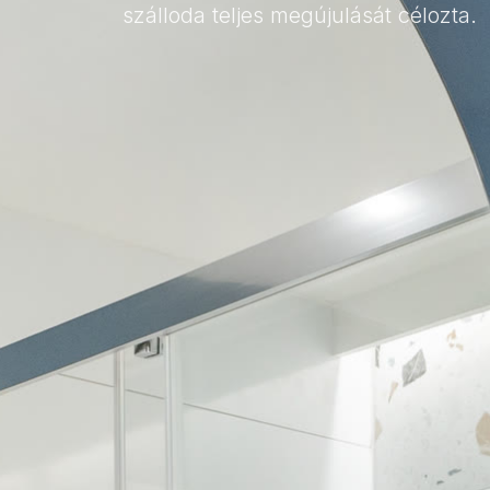
szálloda teljes megújulását célozta.