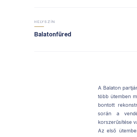
HELYSZÍN
Balatonfüred
A Balaton partjá
több ütemben meg
bontott rekonst
során a vendé
korszerűsítése v
Az első ütemben