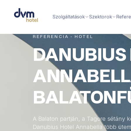
Szolgáltatások
Szektorok
Refere
REFERENCIA · HOTEL
DANUBIUS
ANNABELL
BALATONF
A Balaton partján, a Tagore sétány k
Danubius Hotel Annabella több ütem