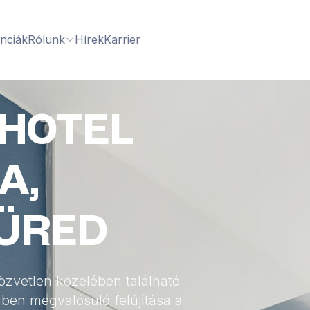
nciák
Rólunk
Hírek
Karrier
 HOTEL
A,
ÜRED
özvetlen közelében található
ben megvalósuló felújítása a