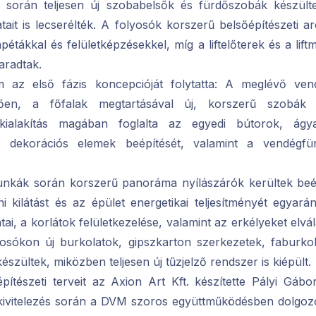
során teljesen új szobabelsők és fürdőszobák készült
tait is lecserélték. A folyosók korszerű belsőépítészeti ar
pétákkal és felületképzésekkel, míg a liftelőterek és a lif
radtak.
 az első fázis koncepcióját folytatta: A meglévő vend
ően, a főfalak megtartásával új, korszerű szobák 
i kialakítás magában foglalta az egyedi bútorok, ágya
és dekorációs elemek beépítését, valamint a vendégfü
nkák során korszerű panoráma nyílászárók kerültek beé
oni kilátást és az épület energetikai teljesítményét egyará
tai, a korlátok felületkezelése, valamint az erkélyeket elv
yosókon új burkolatok, gipszkarton szerkezetek, faburkol
 készültek, miközben teljesen új tűzjelző rendszer is kiépült.
pítészeti terveit az Axion Art Kft. készítette Pályi Gáb
A kivitelezés során a DVM szoros együttműködésben dolgoz