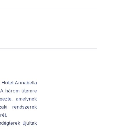
s Hotel Annabella
a. A három ütemre
égezte, amelynek
aki rendszerek
rét.
dégterek újultak