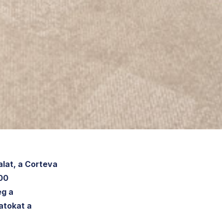
alat, a Corteva
500
eg a
atokat a