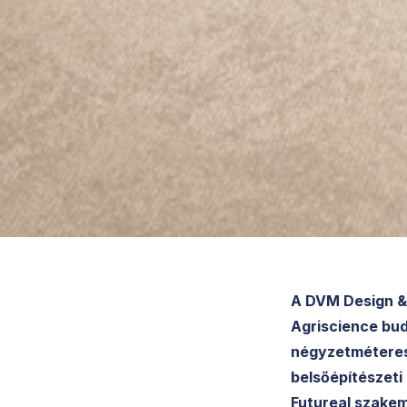
A DVM Design & 
Agriscience bud
négyzetméteres 
belsőépítészeti 
Futureal szakem