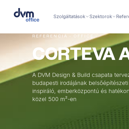
Szolgáltatások
Szektorok
Refer
REFERENCIA · OFFICE
CORTEVA 
A DVM Design & Build csapata tervez
budapesti irodájának belsőépítészeti 
inspiráló, emberközpontú és hatékon
közel 500 m²-en