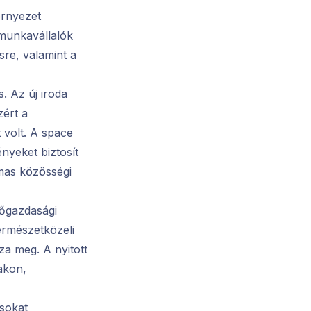
örnyezet
 munkavállalók
sre, valamint a
. Az új iroda
zért a
 volt. A space
nyeket biztosít
lmas közösségi
zőgazdasági
természetközeli
za meg. A nyitott
akon,
ásokat