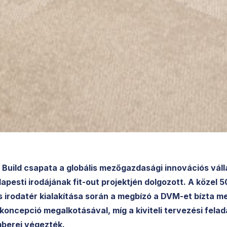
Build csapata a globális mezőgazdasági innovációs váll
apesti irodájának fit-out projektjén dolgozott. A közel 
irodatér kialakítása során a megbízó a DVM-et bízta m
koncepció megalkotásával, míg a kiviteli tervezési felad
berei végezték.