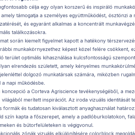
legfontosabb célja egy olyan korszerű és inspiráló munkak
, amely támogatja a személyes együttműködést, ösztönzi a
szatérését, és egyaránt alkalmas a koncentrált munkavégzé
mális találkozásokra.
amat során kiemelt figyelmet kapott a hatékony térszervezés
orábbi munkakörnyezethez képest közel felére csökkent, e
ló terület optimális kihasználása kulcsfontosságú szempont
olyan elrendezés született, amely kényelmes munkakörülmé
i jelenléttel dolgozó munkatársak számára, miközben ruga
ál a napi működésbe.
ti koncepció a Corteva Agriscience tevékenységéből, a me
 világából merített inspirációt. Az iroda vizuális identitását 
s formák és tudatosan kiválasztott anyaghasználat határoz
ld szín kapta a főszerepet, amely a padlóburkolatokon, fal
meken és bútorfelületeken is végigvonul.
cionális zónák vizuális elkülönítésére colorblock megold