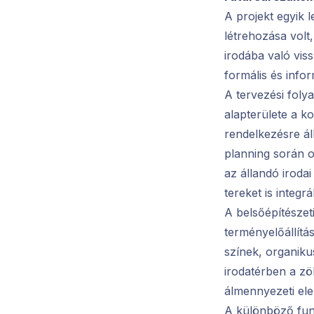
A projekt egyik 
létrehozása volt
irodába való vis
formális és infor
A tervezési foly
alapterülete a k
rendelkezésre ál
planning során 
az állandó iroda
tereket is integr
A belsőépítésze
terményelőállítás
színek, organiku
irodatérben a zö
álmennyezeti ele
A különböző funk