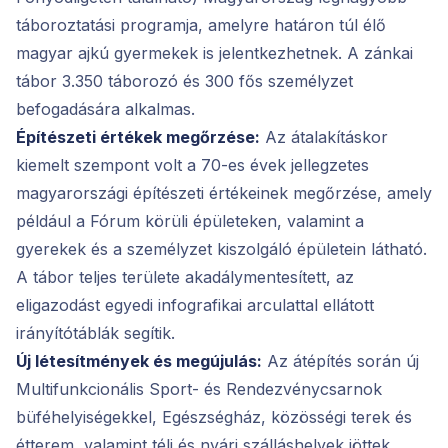
táboroztatási programja, amelyre határon túl élő
magyar ajkú gyermekek is jelentkezhetnek. A zánkai
tábor 3.350 táborozó és 300 fős személyzet
befogadására alkalmas.
Építészeti értékek megőrzése:
Az átalakításkor
kiemelt szempont volt a 70-es évek jellegzetes
magyarországi építészeti értékeinek megőrzése, amely
például a Fórum körüli épületeken, valamint a
gyerekek és a személyzet kiszolgáló épületein látható.
A tábor teljes területe akadálymentesített, az
eligazodást egyedi infografikai arculattal ellátott
irányítótáblák segítik.
Új létesítmények és megújulás:
Az átépítés során új
Multifunkcionális Sport- és Rendezvénycsarnok
büféhelyiségekkel, Egészségház, közösségi terek és
étterem, valamint téli és nyári szálláshelyek jöttek