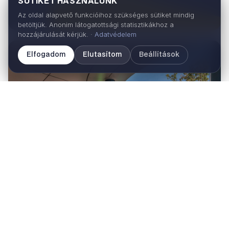
SÜTIKET HASZNÁLUNK
Az oldal alapvető funkcióihoz szükséges sütiket mindig
betöltjük. Anonim látogatottsági statisztikákhoz a
hozzájárulását kérjük. ·
Adatvédelem
Elfogadom
Elutasítom
Beállítások