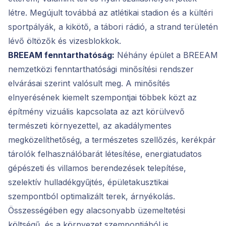
létre. Megújult továbbá az atlétikai stadion és a kültéri
sportpályák, a kikötő, a tábori rádió, a strand területén
lévő öltözők és vizesblokkok.
BREEAM fenntarthatóság:
Néhány épület a BREEAM
nemzetközi fenntarthatósági minősítési rendszer
elvárásai szerint valósult meg. A minősítés
elnyerésének kiemelt szempontjai többek közt az
építmény vizuális kapcsolata az azt körülvevő
természeti környezettel, az akadálymentes
megközelíthetőség, a természetes szellőzés, kerékpár
tárolók felhasználóbarát létesítése, energiatudatos
gépészeti és villamos berendezések telepítése,
szelektív hulladékgyűjtés, épületakusztikai
szempontból optimalizált terek, árnyékolás.
Összességében egy alacsonyabb üzemeltetési
költségű, és a környezet szempontjából is